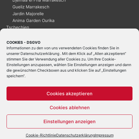
Gueliz Marrakesch
Jardin Majorelle
Anima Garden Ourika
Tschechien
Ceský_Krumlov
Dänemark
COOKIES - DSGVO
Informationen zu den von uns verwendeten Cookies finden Sie in
Kopenhagen
unserer
Datenschutzerklärung
. Mit dem Klick auf „Allen akzeptieren“
stimmen Sie der Verwendung aller Cookies zu. Um Ihre Cookie-
Einstellungen anzupassen, wählen Sie Einstellungen anzeigen und dann
die gewünschten Checkboxen aus und klicken Sie auf „Einstellungen
speichern“.
Cookies akzeptieren
Cookies ablehnen
Einstellungen anzeigen
Kontakt
Impressum
Datenschutzerklärung
Cookie-Richtlinie (EU)
Cookie-Richtlinie
Datenschutzerklärung
Impressum