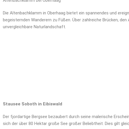
Altenbachklamm bei Oberhaag
Die Altenbachklamm in Oberhaag bietet ein spannendes und ereignis
begeisternden Wanderern zu Füßen. Über zahlreiche Brücken, den A
unvergleichbare Naturlandschaft.
Stausee Soboth in Eibiswald
Der fjordartige Bergsee bezaubert durch seine malerische Ersch
sich der über 80 Hektar große See großer Beliebtheit. Dies gilt g