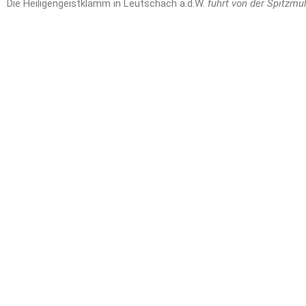
Die Heiligengeistklamm in Leutschach a.d.W.
führt von der Spitzmü