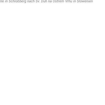
hle in Schloßberg nach Sv. Duh na Ostrem Vrhu in Slowenien