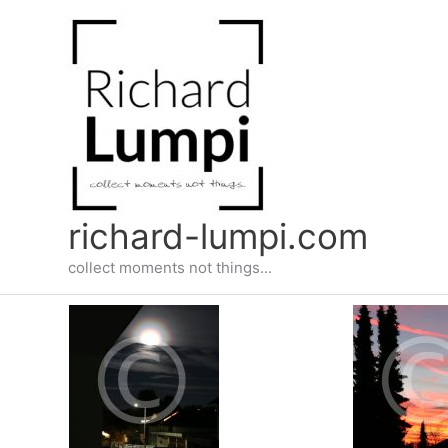
Zum
Inhalt
springen
richard-lumpi.com
collect moments not things...