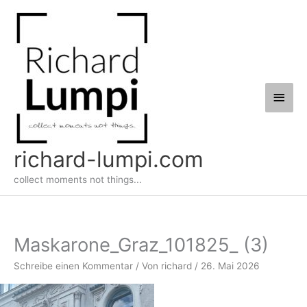
Zum
Haup
Inhalt
springen
richard-lumpi.com
collect moments not things...
Maskarone_Graz_101825_ (3)
Schreibe einen Kommentar
/ Von
richard
/
26. Mai 2026