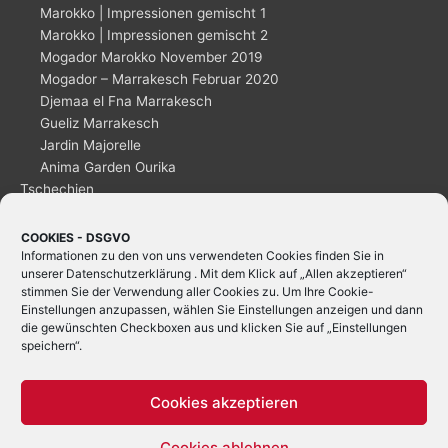
Marokko | Impressionen gemischt 1
Marokko | Impressionen gemischt 2
Mogador Marokko November 2019
Mogador – Marrakesch Februar 2020
Djemaa el Fna Marrakesch
Gueliz Marrakesch
Jardin Majorelle
Anima Garden Ourika
Tschechien
Ceský_Krumlov
Dänemark
COOKIES - DSGVO
Informationen zu den von uns verwendeten Cookies finden Sie in
Kopenhagen
unserer
Datenschutzerklärung
. Mit dem Klick auf „Allen akzeptieren“
stimmen Sie der Verwendung aller Cookies zu. Um Ihre Cookie-
Einstellungen anzupassen, wählen Sie Einstellungen anzeigen und dann
die gewünschten Checkboxen aus und klicken Sie auf „Einstellungen
speichern“.
Cookies akzeptieren
Cookies ablehnen