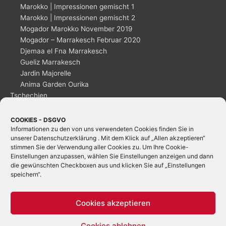
Marokko | Impressionen gemischt 1
Marokko | Impressionen gemischt 2
Mogador Marokko November 2019
Mogador – Marrakesch Februar 2020
Djemaa el Fna Marrakesch
Gueliz Marrakesch
Jardin Majorelle
Anima Garden Ourika
Tschechien
Ceský_Krumlov
Dänemark
COOKIES - DSGVO
Informationen zu den von uns verwendeten Cookies finden Sie in
Kopenhagen
unserer
Datenschutzerklärung
. Mit dem Klick auf „Allen akzeptieren“
stimmen Sie der Verwendung aller Cookies zu. Um Ihre Cookie-
Einstellungen anzupassen, wählen Sie Einstellungen anzeigen und dann
die gewünschten Checkboxen aus und klicken Sie auf „Einstellungen
speichern“.
Cookies akzeptieren
Cookies ablehnen