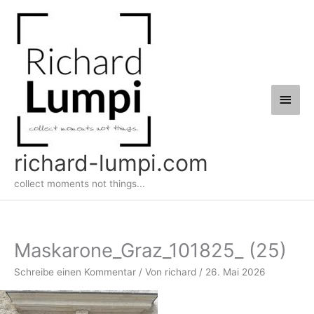
Zum
Haup
Inhalt
springen
richard-lumpi.com
collect moments not things...
Maskarone_Graz_101825_ (25)
Schreibe einen Kommentar
/ Von
richard
/
26. Mai 2026