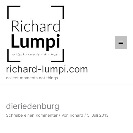
Zum
Haup
Inhalt
springen
richard-lumpi.com
collect moments not things...
dieriedenburg
Schreibe einen Kommentar
/ Von
richard
/
5. Juli 2013