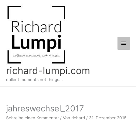
Zum
Haup
Inhalt
springen
richard-lumpi.com
collect moments not things...
jahreswechsel_2017
Schreibe einen Kommentar
/ Von
richard
/
31. Dezember 2016